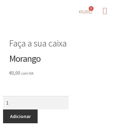
0
€
0,00
Guia de Sabores
Sobre Nós
Faça a sua caixa
Morango
€
0,00
com IVA
Adicionar