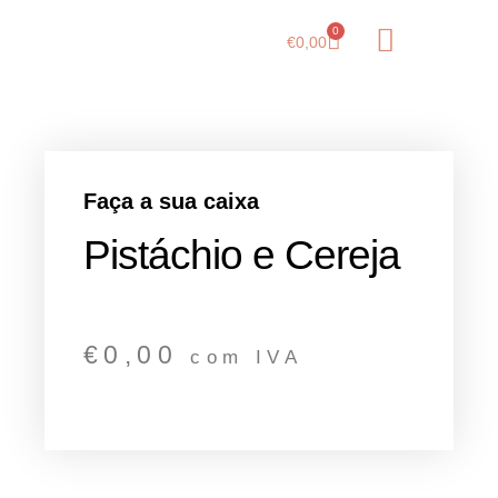
0
€
0,00
Guia de Sabores
Sobre Nós
Faça a sua caixa
Pistáchio e Cereja
€
0,00
com IVA